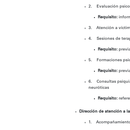
2. Evaluación psicol
Requisito:
inform
3. Atención a víctim
4. Sesiones de terap
Requisito:
previa
5. Formaciones psic
Requisito:
previa
6. Consultas psiquiá
neuróticas
Requisito:
refere
Dirección de atención a l
1. Acompañamiento a