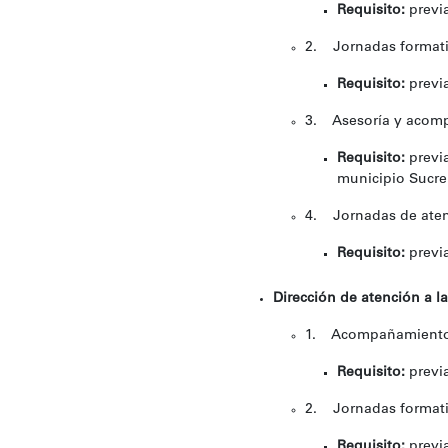
Requisito:
previa
2. Jornadas formativ
Requisito:
previa
3. Asesoría y acomp
Requisito:
previa
municipio Sucre
4. Jornadas de atenc
Requisito:
previa
Dirección de atención a l
1. Acompañamiento a
Requisito:
previa
2. Jornadas formativ
Requisito:
previa