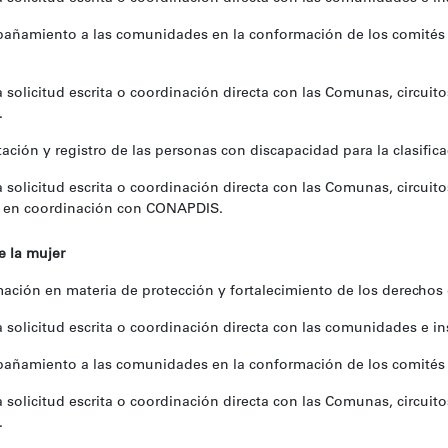
añamiento a las comunidades en la conformación de los comités 
 solicitud escrita o coordinación directa con las Comunas, circui
.
ión y registro de las personas con discapacidad para la clasificaci
 solicitud escrita o coordinación directa con las Comunas, circui
e en coordinación con CONAPDIS.
e la mujer
ción en materia de protección y fortalecimiento de los derechos 
 solicitud escrita o coordinación directa con las comunidades e in
añamiento a las comunidades en la conformación de los comités 
 solicitud escrita o coordinación directa con las Comunas, circui
.