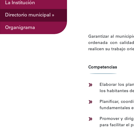
La Institución
Directorio municipal »
Organigrama
Garantizar al municipi
ordenada con calidad
realicen su trabajo ori
Competencias
Elaborar los pla
los habitantes d
Planificar, coord
fundamentales es
Promover y dirig
para facilitar el