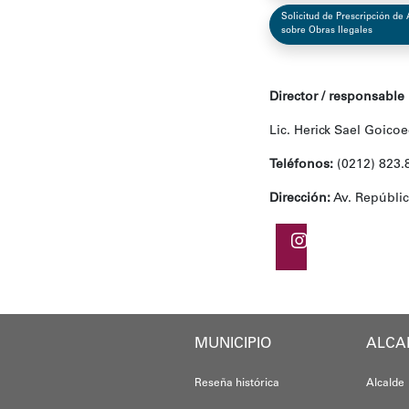
Solicitud de Prescripción de
sobre Obras Ilegales
Director / responsable 
Lic. Herick Sael Goico
Teléfonos:
(0212) 823.8
Dirección:
Av. República
MUNICIPIO
ALCA
Reseña histórica
Alcalde