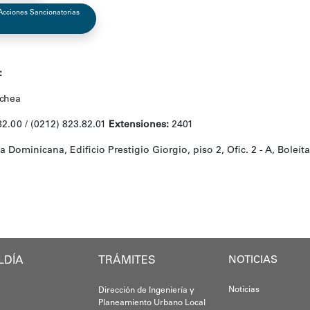
 Acciones Sancionatorias
:
echea
2.00 / (0212) 823.82.01
Extensiones:
2401
 Dominicana, Edificio Prestigio Giorgio, piso 2, Ofic. 2 - A, Boleíta
LDÍA
TRÁMITES
NOTICIAS
Noticias
Dirección de Ingeniería y
Planeamiento Urbano Local