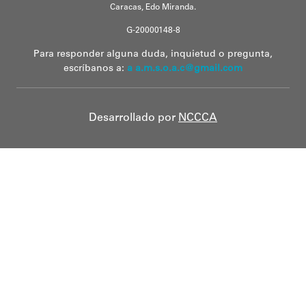
Caracas, Edo Miranda.
G-20000148-8
Para responder alguna duda, inquietud o pregunta,
escríbanos a:
a a.m.s.o.a.c@gmail.com
Desarrollado por
NCCCA