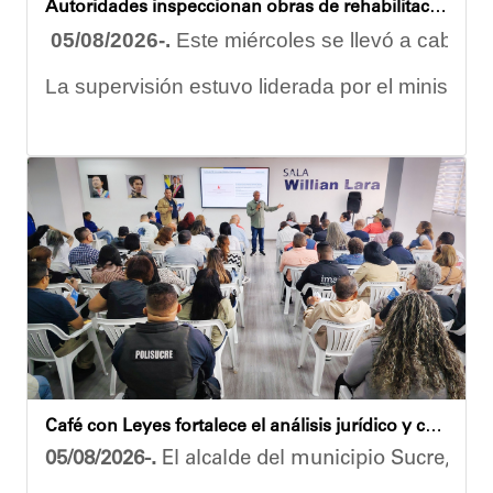
Autoridades inspeccionan obras de rehabilitación en la U.E.N. José Antonio Calcaño en Caucagüita
05/08/2026-.
Este miércoles se llevó a cabo un
La supervisión estuvo liderada por el ministro
Las obras en ejecución contemplan
la pintura 
El alcalde Diógenes Lara expresó sus palabras d
"
Damos las gracias por esta recuperación en el 
​Por su parte, el gobernador del estado Miranda,
​"Tenemos un desafío en todo el estado Miranda 
Finalmente, el ministro de Educación, Héctor R
Café con Leyes fortalece el análisis jurídico y constitucional en el municipio Sucre
Esta jornada ratifica el esfuerzo articulado en
05/08/2026-.
El alcalde del municipio Sucre, Dióg
Joshua Piña.