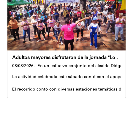
Andyvell Román
Adultos mayores disfrutaron de la jornada "Los abuelos ríen, Venezuela ríe"
08/08/2026.- En un esfuerzo conjunto del alcalde Diógenes La
La actividad celebrada este sábado contó con el apoyo de 
El recorrido contó con diversas estaciones temáticas diseña
Cuerpo y movimiento: espacio dedicado a la activación f
Juegos didácticos: memoria y dinámicas didácticas enf
Cultura, sombra y cosecha: actividad lúdico-educativa or
El encuentro congregó a abuelos provenientes de tres parro