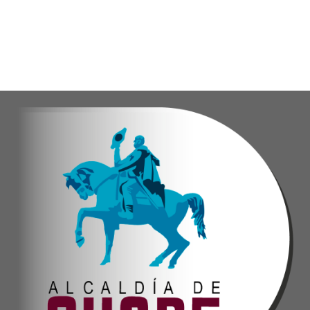
Con estas iniciativas, el alcalde Diógenes Lara reafirma su
Andyvell Román