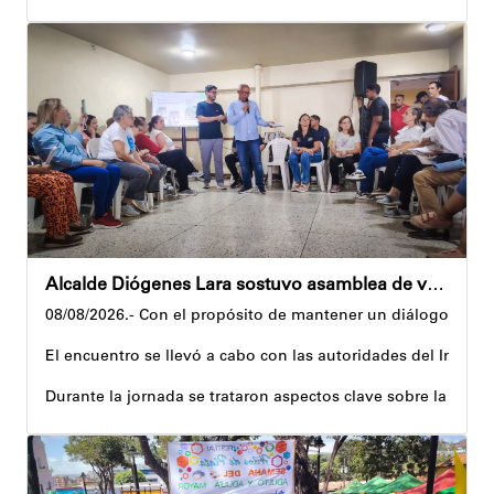
Al respecto, señaló dos espacios permanentes habilitados pa
Precisamente, el Plan Vacacional Venezuela RÍE 2026 es frut
Andyvell Román
Alcalde Diógenes Lara sostuvo asamblea de vecinos con juntas de condominio de Palo Verde
08/08/2026.- Con el propósito de mantener un diálogo direct
El encuentro se llevó a cabo con las autoridades del Instit
Durante la jornada se trataron aspectos clave sobre la reco
El alcalde tomó nota de las quejas, sugerencias y solicitu
Además, estas acciones se ejecutan en articulación con los 