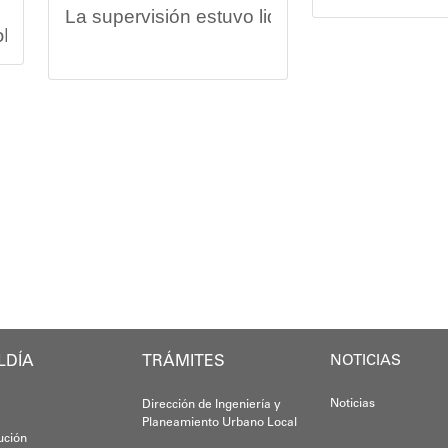
La supervisión estuvo liderada por el minist
splegó un equipo multidisciplinario que ofreció aten
Vladimir Blan
Las obras en ejecución contemplan
la pintu
os asistentes contaron servicios de medicina general 
El alcalde Diógenes Lara expresó sus palabra
El programa "
"
Damos las gracias por esta recuperación en 
 de la comunidad y beneficiaria del operativo, destac
​Por su parte, el gobernador del estado Miran
​"Tenemos un desafío en todo el estado Miran
Oskarina Ros
rca en la política social impulsada por el alcalde Di
Finalmente, el ministro de Educación, Héctor
Esta jornada ratifica el esfuerzo articulado
LDÍA
TRÁMITES
NOTICIAS
Joshua Piña.
Noticias
Dirección de Ingeniería y
Planeamiento Urbano Local
tución