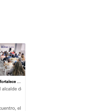
Café con Leyes fortalece el análisis jurídico y constitucional en el municipio Sucre
 alcalde del municipio Sucre, Diógenes Lara, encabezó
nidades, la Alcaldía del Municipio Sucre y el Instit
 un recorrido de inspección en las instalaciones de 
uentro, el mandatario municipal se reunió con un nut