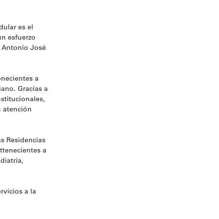
ular es el
un esfuerzo
an Antonio José
enecientes a
ano. Gracias a
stitucionales,
n atención
as Residencias
rttenecientes a
diatría,
rvicios a la