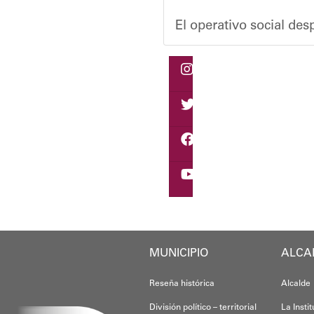
El operativo social de
Durante la actividad, l
Eudicis Viva, habitante
Esta iniciativa se enma
Oskarina Rosso
MUNICIPIO
ALCA
Reseña histórica
Alcalde
División político – territorial
La Insti