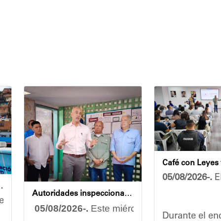
05/08/2026-.
El
endidas en jornada integral
Autoridades inspeccionan obras de rehabilitación en la U.E.N. José Antonio Calcaño en Caucagüita
rzo conjunto por garantizar el bienestar de las comu
05/08/2026-.
Este miércoles se llevó a cabo
Durante el enc