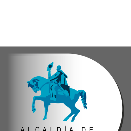
Con estas iniciativas, el alcalde Diógenes Lara reafirma su
Andyvell Román