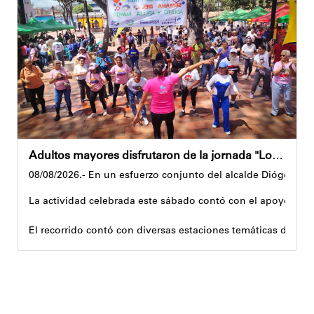
Además, estas acciones se ejecutan en articulación con los 
Andyvell Román
Adultos mayores disfrutaron de la jornada "Los abuelos ríen, Venezuela ríe"
08/08/2026.- En un esfuerzo conjunto del alcalde Diógenes La
La actividad celebrada este sábado contó con el apoyo de 
El recorrido contó con diversas estaciones temáticas diseña
Cuerpo y movimiento: espacio dedicado a la activación f
Juegos didácticos: memoria y dinámicas didácticas enf
Cultura, sombra y cosecha: actividad lúdico-educativa or
El encuentro congregó a abuelos provenientes de tres parro