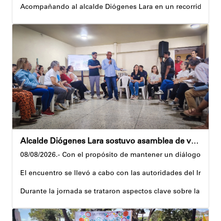
Acompañando al alcalde Diógenes Lara en un recorrido, el 
Al respecto, señaló dos espacios permanentes habilitados pa
Precisamente, el Plan Vacacional Venezuela RÍE 2026 es frut
Andyvell Román
Alcalde Diógenes Lara sostuvo asamblea de vecinos con juntas de condominio de Palo Verde
08/08/2026.- Con el propósito de mantener un diálogo direct
El encuentro se llevó a cabo con las autoridades del Instit
Durante la jornada se trataron aspectos clave sobre la reco
El alcalde tomó nota de las quejas, sugerencias y solicitu