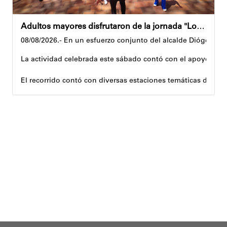
Adultos mayores disfrutaron de la jornada "Los abuelos ríen, Venezuela ríe"
08/08/2026.- En un esfuerzo conjunto del alcalde Diógenes La
La actividad celebrada este sábado contó con el apoyo de 
El recorrido contó con diversas estaciones temáticas diseña
Cuerpo y movimiento: espacio dedicado a la activación f
Juegos didácticos: memoria y dinámicas didácticas enf
Cultura, sombra y cosecha: actividad lúdico-educativa or
El encuentro congregó a abuelos provenientes de tres parro
Con estas iniciativas, el alcalde Diógenes Lara reafirma su
Andyvell Román