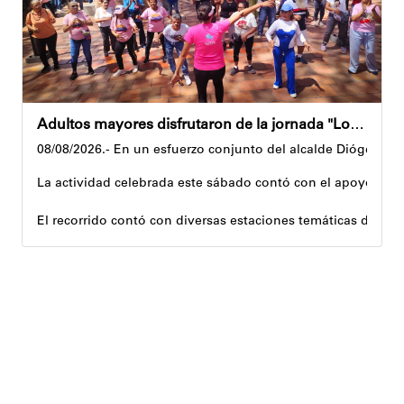
Adultos mayores disfrutaron de la jornada "Los abuelos ríen, Venezuela ríe"
08/08/2026.- En un esfuerzo conjunto del alcalde Diógenes La
La actividad celebrada este sábado contó con el apoyo de 
El recorrido contó con diversas estaciones temáticas diseña
Cuerpo y movimiento: espacio dedicado a la activación f
Juegos didácticos: memoria y dinámicas didácticas enf
Cultura, sombra y cosecha: actividad lúdico-educativa or
El encuentro congregó a abuelos provenientes de tres parro
Con estas iniciativas, el alcalde Diógenes Lara reafirma su
Andyvell Román