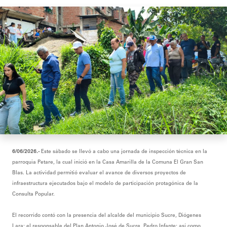
6/06/2026.-
Este sábado se llevó a cabo una jornada de inspección técnica en la
parroquia Petare, la cual inició en la Casa Amarilla de la Comuna El Gran San
Blas. La actividad permitió evaluar el avance de diversos proyectos de
infraestructura ejecutados bajo el modelo de participación protagónica de la
Consulta Popular.
‎El recorrido contó con la presencia del alcalde del municipio Sucre, Diógenes
Lara; el responsable del Plan Antonio José de Sucre, Pedro Infante; así como