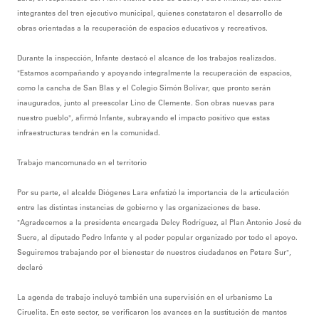
integrantes del tren ejecutivo municipal, quienes constataron el desarrollo de
obras orientadas a la recuperación de espacios educativos y recreativos.
‎Durante la inspección, Infante destacó el alcance de los trabajos realizados.
"Estamos acompañando y apoyando integralmente la recuperación de espacios,
como la cancha de San Blas y el Colegio Simón Bolívar, que pronto serán
inaugurados, junto al preescolar Lino de Clemente. Son obras nuevas para
nuestro pueblo", afirmó Infante, subrayando el impacto positivo que estas
infraestructuras tendrán en la comunidad.
‎Trabajo mancomunado en el territorio
‎Por su parte, el alcalde Diógenes Lara enfatizó la importancia de la articulación
entre las distintas instancias de gobierno y las organizaciones de base.
"Agradecemos a la presidenta encargada Delcy Rodríguez, al Plan Antonio José de
Sucre, al diputado Pedro Infante y al poder popular organizado por todo el apoyo.
Seguiremos trabajando por el bienestar de nuestros ciudadanos en Petare Sur",
declaró
‎La agenda de trabajo incluyó también una supervisión en el urbanismo La
Ciruelita. En este sector, se verificaron los avances en la sustitución de mantos