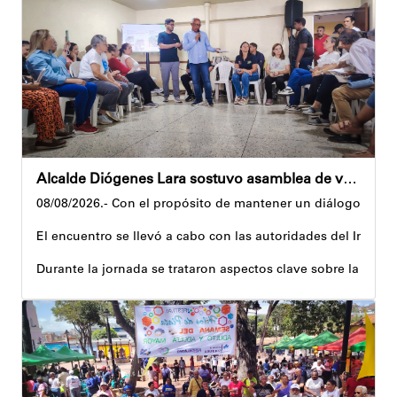
Precisamente, el Plan Vacacional Venezuela RÍE 2026 es frut
Andyvell Román
Alcalde Diógenes Lara sostuvo asamblea de vecinos con juntas de condominio de Palo Verde
08/08/2026.- Con el propósito de mantener un diálogo direct
El encuentro se llevó a cabo con las autoridades del Instit
Durante la jornada se trataron aspectos clave sobre la reco
El alcalde tomó nota de las quejas, sugerencias y solicitu
Además, estas acciones se ejecutan en articulación con los 
Andyvell Román