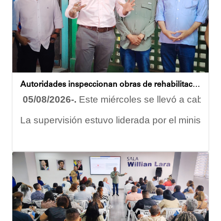
Esta iniciativa se enmarca en la política social
Oskarina Rosso
Autoridades inspeccionan obras de rehabilitación en la U.E.N. José Antonio Calcaño en Caucagüita
05/08/2026-.
Este miércoles se llevó a cabo un
La supervisión estuvo liderada por el ministro
Las obras en ejecución contemplan
la pintura 
El alcalde Diógenes Lara expresó sus palabras d
"
Damos las gracias por esta recuperación en el 
​Por su parte, el gobernador del estado Miranda,