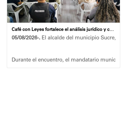
​"Tenemos un desafío en todo el estado Miranda 
Finalmente, el ministro de Educación, Héctor Ro
Café con Leyes fortalece el análisis jurídico y constitucional en el municipio Sucre
Esta jornada ratifica el esfuerzo articulado en
05/08/2026-.
El alcalde del municipio Sucre, Dióg
Joshua Piña.
Durante el encuentro, el mandatario municipal s
Vladimir Blanco, abogado y participante activo 
El programa "Café con Leyes" se consolida como 