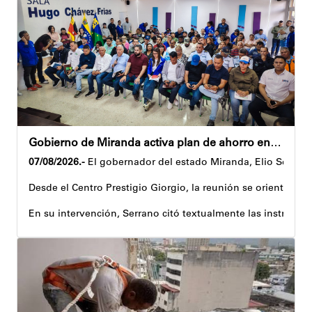
Gobierno de Miranda activa plan de ahorro energético en la entidad
07/08/2026.-
El gobernador del estado Miranda, Elio Serrano,
Desde el Centro Prestigio Giorgio, la reunión se orientó al 
En su intervención, Serrano citó textualmente las instruccio
Igualmente, explicó que el propósito central de este esquema
Despliegue territorial
El encuentro contó con la participación del diputado Nicolá
Como parte de los acuerdos orientados durante la reunión, e