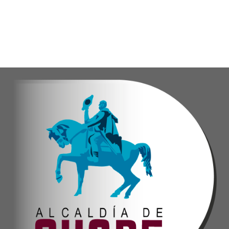
Eudicis Viva, habitante de la comunidad y benef
Esta iniciativa se enmarca en la política social
Oskarina Rosso