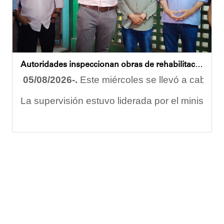
Oskarina Rosso
Autoridades inspeccionan obras de rehabilitación en la U.E.N. José Antonio Calcaño en Caucagüita
05/08/2026-.
Este miércoles se llevó a cabo un
La supervisión estuvo liderada por el ministro
Las obras en ejecución contemplan
la pintura 
El alcalde Diógenes Lara expresó sus palabras d
"
Damos las gracias por esta recuperación en el 
​Por su parte, el gobernador del estado Miranda,
​"Tenemos un desafío en todo el estado Miranda 