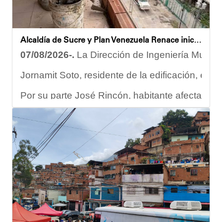
Alcaldía de Sucre y Plan Venezuela Renace iniciaron demolición de fachadas en Residencias Los Dos Caminos
07/08/2026-.
La Dirección de Ingeniería Municip
Jornamit Soto, residente de la edificación, exp
Por su parte José Rincón, habitante afectado del
“El proceso comenzó con una primera inspección 
Ante la emergencia, los vecinos del referido ed
Las cuadrillas de trabajo permanecen desplegad
Yois Coellar