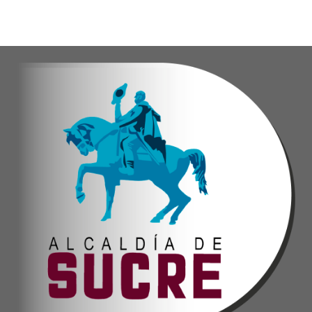
Finalmente, el ministro de Educación, Héctor Ro
Esta jornada ratifica el esfuerzo articulado en
Joshua Piña.