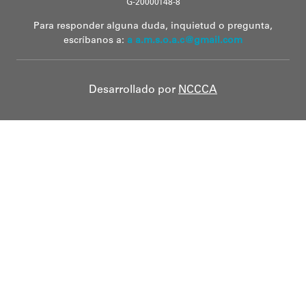
G-20000148-8
Para responder alguna duda, inquietud o pregunta,
escríbanos a:
a a.m.s.o.a.c@gmail.com
Desarrollado por
NCCCA