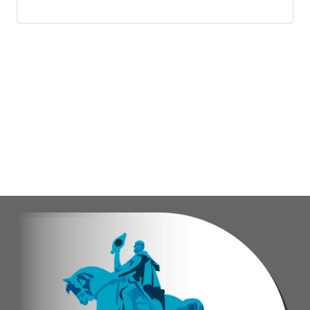
Las obras en ejecución contemplan
la pintura 
El alcalde Diógenes Lara expresó sus palabras d
"
Damos las gracias por esta recuperación en el 
​Por su parte, el gobernador del estado Miranda,
​"Tenemos un desafío en todo el estado Miranda 
Finalmente, el ministro de Educación, Héctor Ro
Esta jornada ratifica el esfuerzo articulado en
Joshua Piña.