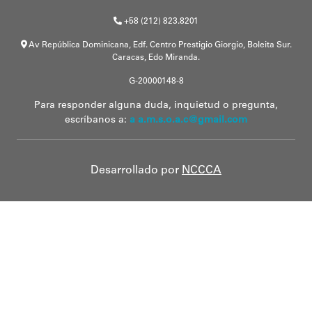
+58 (212) 823.8201
Av República Dominicana, Edf. Centro Prestigio Giorgio, Boleita Sur.
Caracas, Edo Miranda.
G-20000148-8
Para responder alguna duda, inquietud o pregunta,
escríbanos a:
a a.m.s.o.a.c@gmail.com
Desarrollado por
NCCCA