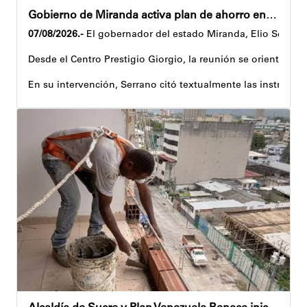
Gobierno de Miranda activa plan de ahorro energético en la entidad
07/08/2026.-
El gobernador del estado Miranda, Elio Serrano,
Desde el Centro Prestigio Giorgio, la reunión se orientó al 
En su intervención, Serrano citó textualmente las instruccio
Igualmente, explicó que el propósito central de este esquema
Despliegue territorial
El encuentro contó con la participación del diputado Nicolá
Como parte de los acuerdos orientados durante la reunión, e
Joshua Piña