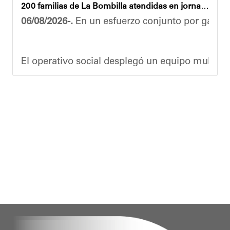
200 familias de La Bombilla atendidas en jornada integral
06/08/2026-.
En un esfuerzo conjunto por garanti
El operativo social desplegó un equipo multidis
Durante la actividad, los asistentes contaron se
Eudicis Viva, habitante de la comunidad y benef
Esta iniciativa se enmarca en la política social
Oskarina Rosso