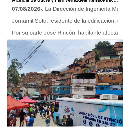
Alcaldía de Sucre y Plan Venezuela Renace iniciaron demolición de fachadas en Residencias Los Dos Caminos
07/08/2026-.
La Dirección de Ingeniería Municip
Jornamit Soto, residente de la edificación, exp
Por su parte José Rincón, habitante afectado del
“El proceso comenzó con una primera inspección 
Ante la emergencia, los vecinos del referido ed
Las cuadrillas de trabajo permanecen desplegad
Yois Coellar