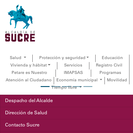
Salud
Protección y seguridad
Educación
Vivienda y hábitat
Servicios
Registro Civil
Petare es Nuestro
IMAPSAS
Programas
Atención al Ciudadano
Economía municipal
Movilidad
Tiempo libre
Previous
Next
Despacho del Alcalde
Dirección de Salud
Contacto Sucre