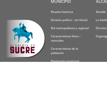
MUNICIPIO
ALCA
Reseña histórica
Alcalde
División político – territorial
La Insti
Rol metropolitano y regional
Director
Características físico –
Organi
naturales
Características de la
población
Patrimonio municipal
CONOCE SUCRE
Para respon
Desarrollado por
NCCCA