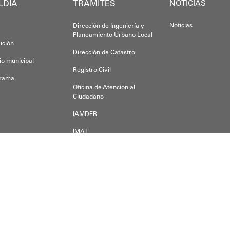
LDÍA
TRÁMITES
NOTICIAS
Noticias
Dirección de Ingeniería y
Planeamiento Urbano Local
tución
Dirección de Catastro
io municipal
Registro Civil
grama
Oficina de Atención al
Ciudadano
IAMDER
IMAT
Dirección de Desarrollo
Económico
der alguna duda, inquietud o pregunta, escríbanos a:
a a.m.s.o.a