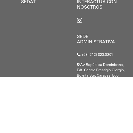
SEDAT
INTERACTÚA CON
NOSOTROS
SEDE
ADMINISTRATIVA
+58 (212) 823.8201
Av República Dominicana,
Edf. Centro Prestigio Giorgio,
Boleita Sur. Caracas, Edo
Miranda.
G-20000148-8
.c@gmail.com