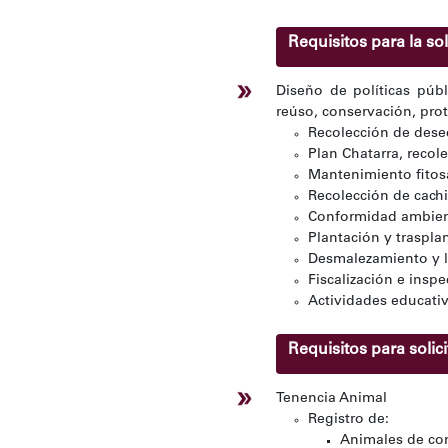
Requisitos para la sol
Diseño de políticas públ
reúso, conservación, pro
Recolección de dese
Plan Chatarra, recole
Mantenimiento fitos
Recolección de cachi
Conformidad ambien
Plantación y traspla
Desmalezamiento y l
Fiscalización e insp
Actividades educativ
Requisitos para solic
Tenencia Animal
Registro de:
Animales de c