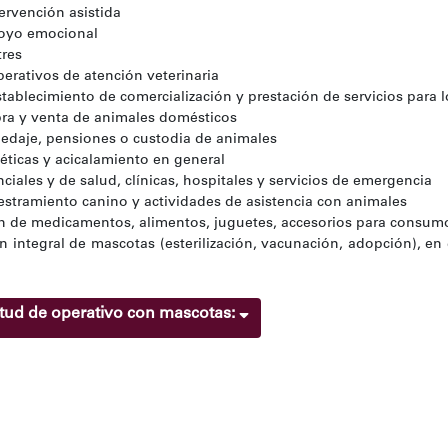
ervención asistida
oyo emocional
tres
erativos de atención veterinaria
tablecimiento de comercialización y prestación de servicios para 
ra y venta de animales domésticos
edaje, pensiones o custodia de animales
téticas y acicalamiento en general
nciales y de salud, clínicas, hospitales y servicios de emergencia
estramiento canino y actividades de asistencia con animales
n de medicamentos, alimentos, juguetes, accesorios para consumo
 integral de mascotas (esterilización, vacunación, adopción), en 
citud de operativo con mascotas: