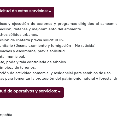
icitud de estos servicios:
icas y ejecución de acciones y programas dirigidos al saneamie
tección, defensa y mejoramiento del ambiente.
chos sólidos urbanos.
cción de chatarra previa solicitud.li>
anitario (Desmalezamiento y fumigación – No raticida)
vaches y escombros, previa solicitud.
tal municipal.
nte, poda y tala controlada de árboles.
impieza de terrenos.
ección de actividad comercial y residencial para cambios de uso.
as para fomentar la protección del patrimonio natural y forestal d
itud de operativos y servicios:
ompañía