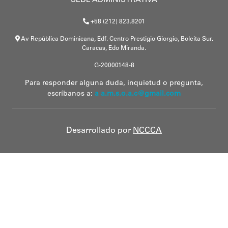
SEDE ADMINISTRATIVA
+58 (212) 823.8201
Av República Dominicana, Edf. Centro Prestigio Giorgio, Boleita Sur.
Caracas, Edo Miranda.
G-20000148-8
Para responder alguna duda, inquietud o pregunta,
escríbanos a:
a a.m.s.o.a.c@gmail.com
Desarrollado por
NCCCA