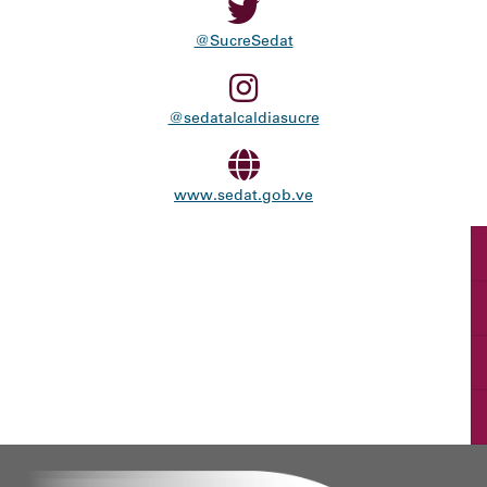
@SucreSedat
@sedatalcaldiasucre
www.sedat.gob.ve