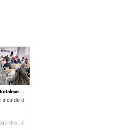
Café con Leyes fortalece el análisis jurídico y constitucional en el municipio Sucre
 alcalde del municipio Sucre, Diógenes Lara, encabezó
nidades, la Alcaldía del Municipio Sucre y el Instit
 un recorrido de inspección en las instalaciones de 
uentro, el mandatario municipal se reunió con un nut