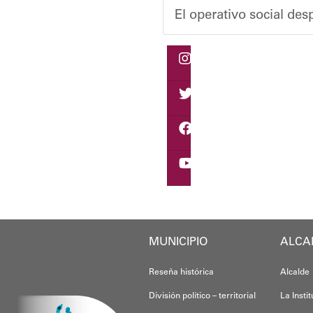
El operativo social de
Durante la actividad, l
Eudicis Viva, habitante
Esta iniciativa se enma
Oskarina Rosso
MUNICIPIO
ALCA
Reseña histórica
Alcalde
División político – territorial
La Insti