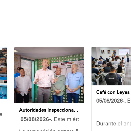
05/08/2026-.
El
endidas en jornada integral
Autoridades inspeccionan obras de rehabilitación en la U.E.N. José Antonio Calcaño en Caucagüita
rzo conjunto por garantizar el bienestar de las comu
05/08/2026-.
Este miércoles se llevó a cabo
Durante el enc