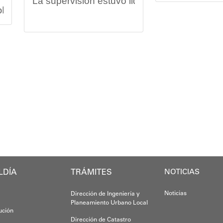
La supervisión estuvo liderada por el minist
splegó un equipo multidisciplinario que ofreció aten
Vladimir Blan
Las obras en ejecución contemplan
la pintu
os asistentes contaron servicios de medicina general 
El alcalde Diógenes Lara expresó sus palabra
El programa "
"
Damos las gracias por esta recuperación en 
 de la comunidad y beneficiaria del operativo, destac
​Por su parte, el gobernador del estado Miran
​"Tenemos un desafío en todo el estado Miran
Oskarina Ros
rca en la política social impulsada por el alcalde Di
Finalmente, el ministro de Educación, Héctor
Esta jornada ratifica el esfuerzo articulado
LDÍA
TRÁMITES
NOTICIAS
Joshua Piña.
Noticias
Dirección de Ingeniería y
Planeamiento Urbano Local
tución
Dirección de Catastro