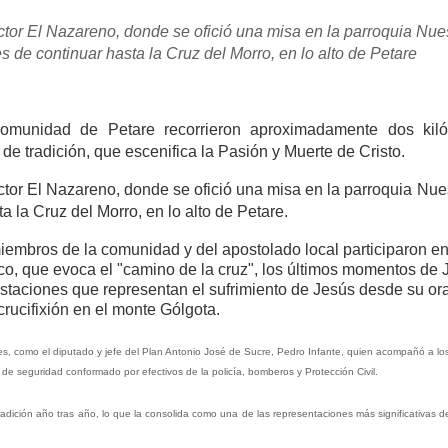
ctor El Nazareno, donde se ofició una misa en la parroquia Nu
s de continuar hasta la Cruz del Morro, en lo alto de Petare
omunidad de Petare recorrieron aproximadamente dos kil
de tradición, que escenifica la Pasión y Muerte de Cristo.
ctor El Nazareno, donde se ofició una misa en la parroquia Nu
a la Cruz del Morro, en lo alto de Petare.
embros de la comunidad y del apostolado local participaron en
ico, que evoca el "camino de la cruz", los últimos momentos de
4 estaciones que representan el sufrimiento de Jesús desde su or
crucifixión en el monte Gólgota.
des, como el diputado y jefe del Plan Antonio José de Sucre, Pedro Infante, quien acompañó a los
de seguridad conformado por efectivos de la policía, bomberos y Protección Civil.
adición año tras año, lo que la consolida como una de las representaciones más significativas