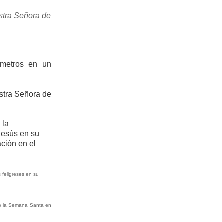
estra Señora de
ómetros en un
estra Señora de
 la
 Jesús en su
ación en el
 feligreses en su
 de la Semana Santa en