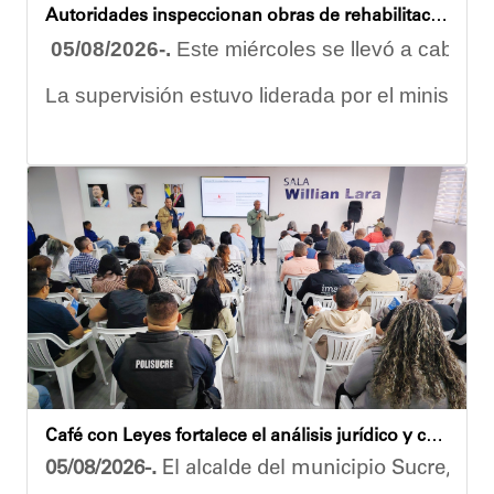
Autoridades inspeccionan obras de rehabilitación en la U.E.N. José Antonio Calcaño en Caucagüita
05/08/2026-.
Este miércoles se llevó a cabo un
La supervisión estuvo liderada por el ministro
Las obras en ejecución contemplan
la pintura 
El alcalde Diógenes Lara expresó sus palabras d
"
Damos las gracias por esta recuperación en el 
​Por su parte, el gobernador del estado Miranda,
​"Tenemos un desafío en todo el estado Miranda 
Finalmente, el ministro de Educación, Héctor R
Café con Leyes fortalece el análisis jurídico y constitucional en el municipio Sucre
Esta jornada ratifica el esfuerzo articulado en
05/08/2026-.
El alcalde del municipio Sucre, Dióg