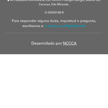
Av República Dominicana, Edf. Centro Prestigio Giorgio, Boleita Sur.
Caracas, Edo Miranda.
G-20000148-8
Para responder alguna duda, inquietud o pregunta,
escríbanos a:
a a.m.s.o.a.c@gmail.com
Desarrollado por
NCCCA