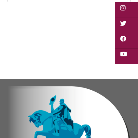
Vladimir Blanco, abogado y participante activo 
El programa "Café con Leyes" se consolida como 
Oskarina Rosso.