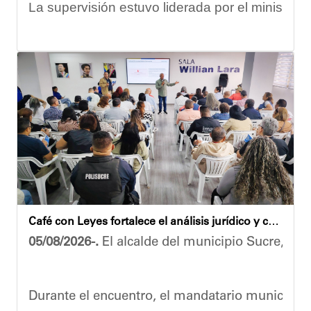
La supervisión estuvo liderada por el ministro
Las obras en ejecución contemplan
la pintura 
El alcalde Diógenes Lara expresó sus palabras d
"
Damos las gracias por esta recuperación en el 
​Por su parte, el gobernador del estado Miranda,
​"Tenemos un desafío en todo el estado Miranda 
Finalmente, el ministro de Educación, Héctor Ro
Café con Leyes fortalece el análisis jurídico y constitucional en el municipio Sucre
Esta jornada ratifica el esfuerzo articulado en
05/08/2026-.
El alcalde del municipio Sucre, Dióg
Joshua Piña.
Durante el encuentro, el mandatario municipal s