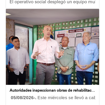
El operativo social desplegó un equipo multidis
Durante la actividad, los asistentes contaron se
Eudicis Viva, habitante de la comunidad y benef
Esta iniciativa se enmarca en la política social
Oskarina Rosso
Autoridades inspeccionan obras de rehabilitación en la U.E.N. José Antonio Calcaño en Caucagüita
05/08/2026-.
Este miércoles se llevó a cabo un