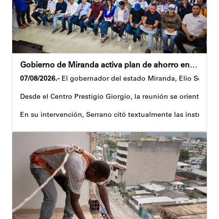
Gobierno de Miranda activa plan de ahorro energético en la entidad
07/08/2026.-
El gobernador del estado Miranda, Elio Serrano,
Desde el Centro Prestigio Giorgio, la reunión se orientó al 
En su intervención, Serrano citó textualmente las instruccio
Igualmente, explicó que el propósito central de este esquema
Despliegue territorial
El encuentro contó con la participación del diputado Nicolá
Como parte de los acuerdos orientados durante la reunión, e
Joshua Piña