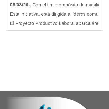
05/08/26-.
Con el firme propósito de masificar l
Esta iniciativa, está dirigida a líderes comuni
El Proyecto Productivo Laboral abarca áreas fun
Este programa no solo abarca el rendimiento fí
"La formación de promotores deportivos represen
En este sentido, Nerys Arraiz aspirante a promo
Con estas acciones, el Gobierno Nacional, Regio
Yois Coellar