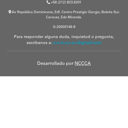
+58 (212) 823.8201
Av República Dominicana, Edf. Centro Prestigio Giorgio, Boleita Sur.
Caracas, Edo Miranda.
G-20000148-8
Para responder alguna duda, inquietud o pregunta,
escríbanos a:
a a.m.s.o.a.c@gmail.com
Desarrollado por
NCCCA