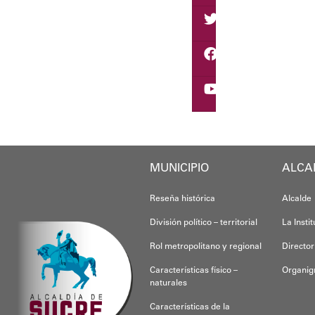
Como parte de los acuerdos or
Joshua Piña
MUNICIPIO
ALCA
Reseña histórica
Alcalde
División político – territorial
La Insti
Rol metropolitano y regional
Director
Características físico –
Organi
naturales
Características de la