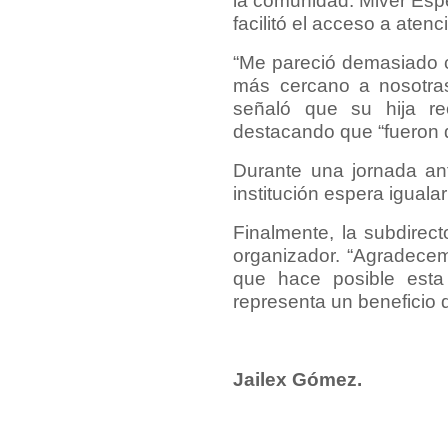
la comunidad. Miver Espe
facilitó el acceso a aten
“Me pareció demasiado c
más cercano a nosotras 
señaló que su hija rec
destacando que “fueron 
Durante una jornada ant
institución espera iguala
Finalmente, la subdirect
organizador. “Agradecem
que hace posible esta 
representa un beneficio d
Jailex Gómez.