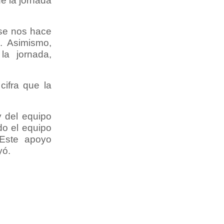
e la jornada
 se nos hace
. Asimismo,
la jornada,
cifra que la
y del equipo
do el equipo
 Este apoyo
yó.