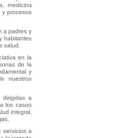
ía, medicina
l y procesos
én a padres y
y habitantes
e salud.
iativa en la
rsonas de la
undamental y
de nuestros
 dirigidas a
 a los casos
ud integral,
gas.
 servicios a