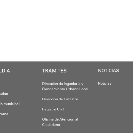
Durante la act
ientados durante la reunión, el PSUV articulará un despliegue terr
Ante la emergencia, los vecinos del referido
Las cuadrillas de trabajo permanecen desple
Eudicis Viva, 
Yois Coellar
Esta iniciativ
LDÍA
TRÁMITES
Oskarina Ros
NOTICIAS
Noticias
Dirección de Ingeniería y
Planeamiento Urbano Local
tución
Dirección de Catastro
io municipal
Registro Civil
grama
Oficina de Atención al
Ciudadano