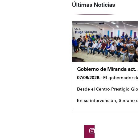
Últimas Noticias
Gobierno de Miranda activa plan de ahorro en
07/08/2026.-
El gobernador de
Desde el Centro Prestigio Gio
En su intervención, Serrano c
Igualmente, explicó que el pr
Despliegue territorial
El encuentro contó con la pa