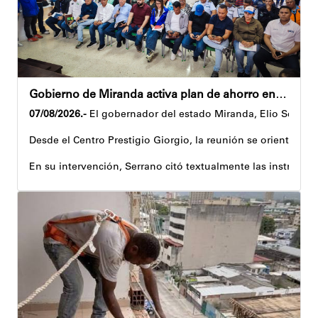
Gobierno de Miranda activa plan de ahorro energético en la entidad
07/08/2026.-
El gobernador del estado Miranda, Elio Serrano,
Desde el Centro Prestigio Giorgio, la reunión se orientó al 
En su intervención, Serrano citó textualmente las instruccio
Igualmente, explicó que el propósito central de este esquema
Despliegue territorial
El encuentro contó con la participación del diputado Nicolá
Como parte de los acuerdos orientados durante la reunión, e
Joshua Piña