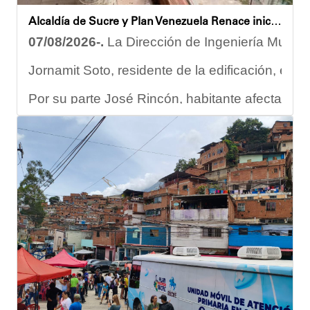
Alcaldía de Sucre y Plan Venezuela Renace iniciaron demolición de fachadas en Residencias Los Dos Caminos
07/08/2026-.
La Dirección de Ingeniería Municip
Jornamit Soto, residente de la edificación, exp
Por su parte José Rincón, habitante afectado del
“El proceso comenzó con una primera inspección 
Ante la emergencia, los vecinos del referido ed
Las cuadrillas de trabajo permanecen desplegad
Yois Coellar