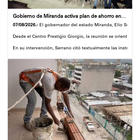
Gobierno de Miranda activa plan de ahorro energético en la entidad
07/08/2026.-
El gobernador del estado Miranda, Elio Serrano,
Desde el Centro Prestigio Giorgio, la reunión se orientó al 
En su intervención, Serrano citó textualmente las instruccio
Igualmente, explicó que el propósito central de este esquema
Despliegue territorial
El encuentro contó con la participación del diputado Nicolá
Como parte de los acuerdos orientados durante la reunión, e
Joshua Piña