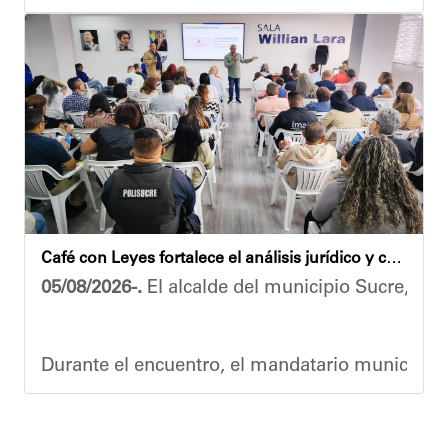
Las obras en ejecución contemplan
la pintura 
El alcalde Diógenes Lara expresó sus palabras d
"
Damos las gracias por esta recuperación en el 
​Por su parte, el gobernador del estado Miranda,
​"Tenemos un desafío en todo el estado Miranda 
Finalmente, el ministro de Educación, Héctor R
Café con Leyes fortalece el análisis jurídico y constitucional en el municipio Sucre
Esta jornada ratifica el esfuerzo articulado en
05/08/2026-.
El alcalde del municipio Sucre, Dióg
Joshua Piña.
Durante el encuentro, el mandatario municipal s
Vladimir Blanco, abogado y participante activo 