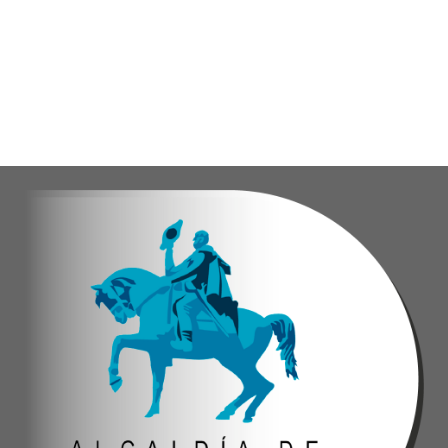
Eudicis Viva, habitante de la comunidad y benef
Esta iniciativa se enmarca en la política social
Oskarina Rosso