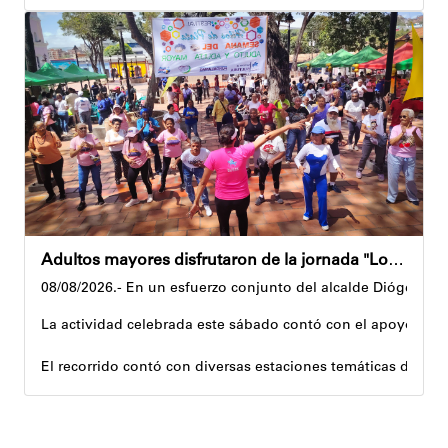
El alcalde tomó nota de las quejas, sugerencias y solicitu
Además, estas acciones se ejecutan en articulación con los 
Andyvell Román
Adultos mayores disfrutaron de la jornada "Los abuelos ríen, Venezuela ríe"
08/08/2026.- En un esfuerzo conjunto del alcalde Diógenes La
La actividad celebrada este sábado contó con el apoyo de 
El recorrido contó con diversas estaciones temáticas diseña
Cuerpo y movimiento: espacio dedicado a la activación f
Juegos didácticos: memoria y dinámicas didácticas enf
Cultura, sombra y cosecha: actividad lúdico-educativa or