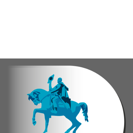
El encuentro congregó a abuelos provenientes de tres parro
Con estas iniciativas, el alcalde Diógenes Lara reafirma su
Andyvell Román