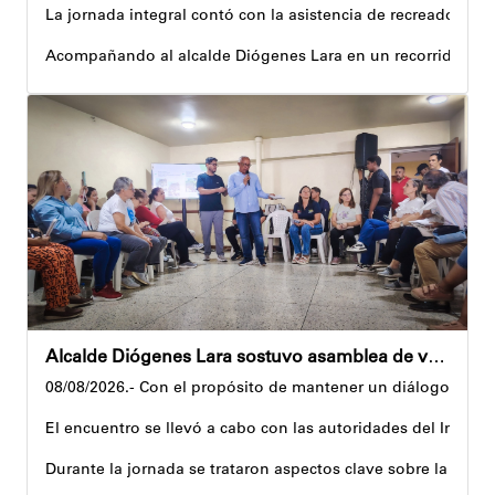
La jornada integral contó con la asistencia de recreadores q
Acompañando al alcalde Diógenes Lara en un recorrido, el 
Al respecto, señaló dos espacios permanentes habilitados pa
Precisamente, el Plan Vacacional Venezuela RÍE 2026 es frut
Andyvell Román
Alcalde Diógenes Lara sostuvo asamblea de vecinos con juntas de condominio de Palo Verde
08/08/2026.- Con el propósito de mantener un diálogo direct
El encuentro se llevó a cabo con las autoridades del Instit
Durante la jornada se trataron aspectos clave sobre la reco