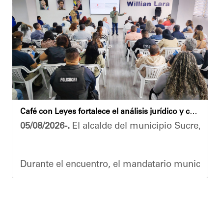
El alcalde Diógenes Lara expresó sus palabras d
"
Damos las gracias por esta recuperación en el 
​Por su parte, el gobernador del estado Miranda,
​"Tenemos un desafío en todo el estado Miranda 
Finalmente, el ministro de Educación, Héctor R
Café con Leyes fortalece el análisis jurídico y constitucional en el municipio Sucre
Esta jornada ratifica el esfuerzo articulado en
05/08/2026-.
El alcalde del municipio Sucre, Dióg
Joshua Piña.
Durante el encuentro, el mandatario municipal s
Vladimir Blanco, abogado y participante activo 