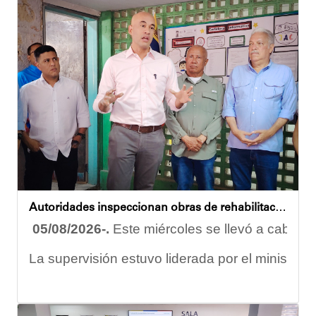
Eudicis Viva, habitante de la comunidad y benef
Esta iniciativa se enmarca en la política social
Oskarina Rosso
Autoridades inspeccionan obras de rehabilitación en la U.E.N. José Antonio Calcaño en Caucagüita
05/08/2026-.
Este miércoles se llevó a cabo un
La supervisión estuvo liderada por el ministro
Las obras en ejecución contemplan
la pintura 