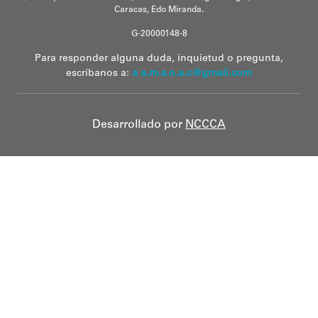
Caracas, Edo Miranda.
G-20000148-8
Para responder alguna duda, inquietud o pregunta,
escríbanos a:
a a.m.s.o.a.c@gmail.com
Desarrollado por
NCCCA