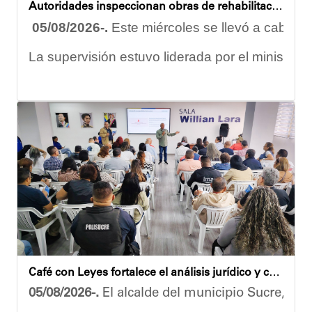
Autoridades inspeccionan obras de rehabilitación en la U.E.N. José Antonio Calcaño en Caucagüita
05/08/2026-.
Este miércoles se llevó a cabo un
La supervisión estuvo liderada por el ministro
Las obras en ejecución contemplan
la pintura 
El alcalde Diógenes Lara expresó sus palabras d
"
Damos las gracias por esta recuperación en el 
​Por su parte, el gobernador del estado Miranda,
​"Tenemos un desafío en todo el estado Miranda 
Finalmente, el ministro de Educación, Héctor R
Café con Leyes fortalece el análisis jurídico y constitucional en el municipio Sucre
Esta jornada ratifica el esfuerzo articulado en
05/08/2026-.
El alcalde del municipio Sucre, Dióg
Joshua Piña.