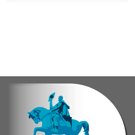
Cuerpo y movimiento: espacio dedicado a la activación f
Juegos didácticos: memoria y dinámicas didácticas enf
Cultura, sombra y cosecha: actividad lúdico-educativa or
El encuentro congregó a abuelos provenientes de tres parro
Con estas iniciativas, el alcalde Diógenes Lara reafirma su
Andyvell Román