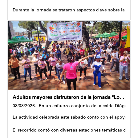
Durante la jornada se trataron aspectos clave sobre la reco
El alcalde tomó nota de las quejas, sugerencias y solicitu
Además, estas acciones se ejecutan en articulación con los 
Andyvell Román
Adultos mayores disfrutaron de la jornada "Los abuelos ríen, Venezuela ríe"
08/08/2026.- En un esfuerzo conjunto del alcalde Diógenes La
La actividad celebrada este sábado contó con el apoyo de 
El recorrido contó con diversas estaciones temáticas diseña