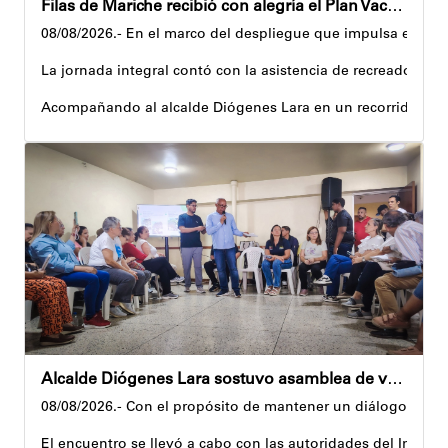
Filas de Mariche recibió con alegría el Plan Vacacional Venezuela RÍE 2026
08/08/2026.- En el marco del despliegue que impulsa el Gobi
La jornada integral contó con la asistencia de recreadores q
Acompañando al alcalde Diógenes Lara en un recorrido, el 
Al respecto, señaló dos espacios permanentes habilitados pa
Precisamente, el Plan Vacacional Venezuela RÍE 2026 es frut
Andyvell Román
Alcalde Diógenes Lara sostuvo asamblea de vecinos con juntas de condominio de Palo Verde
08/08/2026.- Con el propósito de mantener un diálogo direct
El encuentro se llevó a cabo con las autoridades del Instit