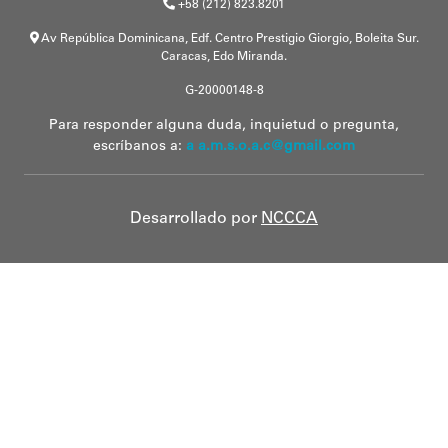
+58 (212) 823.8201
Av República Dominicana, Edf. Centro Prestigio Giorgio, Boleita Sur.
Caracas, Edo Miranda.
G-20000148-8
Para responder alguna duda, inquietud o pregunta,
escríbanos a:
a a.m.s.o.a.c@gmail.com
Desarrollado por
NCCCA