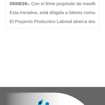
05/08/26-.
Con el firme propósito de masificar l
Esta iniciativa, está dirigida a líderes comuni
El Proyecto Productivo Laboral abarca áreas fun
Este programa no solo abarca el rendimiento fí
"La formación de promotores deportivos represen
En este sentido, Nerys Arraiz aspirante a promo
Con estas acciones, el Gobierno Nacional, Regio
Yois Coellar