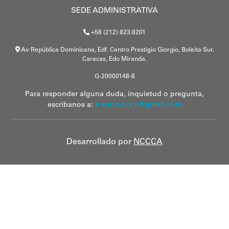
SEDE ADMINISTRATIVA
+58 (212) 823.8201
Av República Dominicana, Edf. Centro Prestigio Giorgio, Boleita Sur.
Caracas, Edo Miranda.
G-20000148-8
Para responder alguna duda, inquietud o pregunta,
escríbanos a:
a a.m.s.o.a.c@gmail.com
Desarrollado por
NCCCA