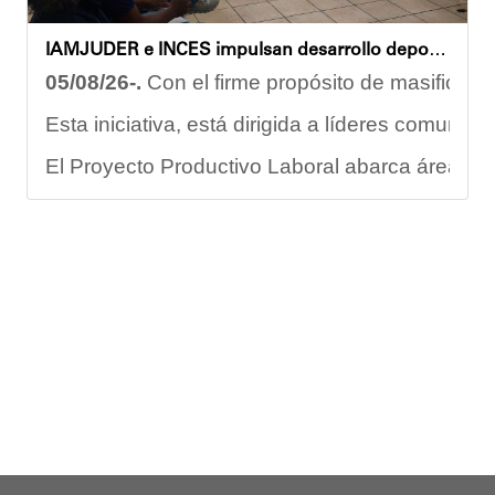
IAMJUDER e INCES impulsan desarrollo deportivo con nuevos talleres de formación para promotores
05/08/26-.
Con el firme propósito de masificar l
Esta iniciativa, está dirigida a líderes comuni
El Proyecto Productivo Laboral abarca áreas fun
Este programa no solo abarca el rendimiento fí
"La formación de promotores deportivos represen
En este sentido, Nerys Arraiz aspirante a promo
Con estas acciones, el Gobierno Nacional, Regio
Yois Coellar