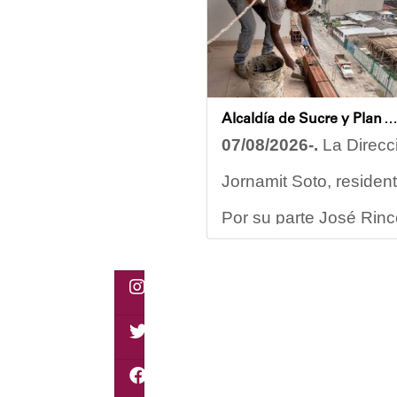
Alcaldía de Sucre y Plan Venezuela Renace iniciaron demolición de fachadas en Residencias Los Do
07/08/2026-.
La Direcci
Jornamit Soto, residen
Por su parte José Rincó
“El proceso comenzó co
Ante la emergencia, los
Las cuadrillas de trab