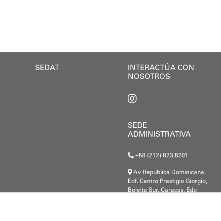
desafío en todo el estado Miranda de proporcionarle 
ial impulsada por el alcalde Diógenes Lara, cuyo plan
l ministro de Educación, Héctor Rodríguez anunció qu
ratifica el esfuerzo articulado entre el Gobierno Nac
SEDAT
INTERACTÚA CON
.
NOSOTROS
SEDE
ADMINISTRATIVA
+58 (212) 823.8201
Av República Dominicana,
Edf. Centro Prestigio Giorgio,
Boleita Sur. Caracas, Edo
Miranda.
G-20000148-8