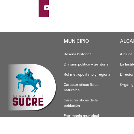
Yois Coellar
MUNICIPIO
ALCA
Reseña histórica
Alcalde
División político – territorial
La Insti
Rol metropolitano y regional
Director
Características físico –
Organi
naturales
Características de la
población
Patrimonio municipal
CONOCE SUCRE