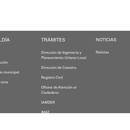
​"Tenemos un 
Esta iniciativa se enmarca en la política soc
Finalmente, e
Esta jornada 
Oskarina Rosso
LDÍA
TRÁMITES
NOTICIAS
Joshua Piña
Noticias
Dirección de Ingeniería y
Planeamiento Urbano Local
tución
Dirección de Catastro
io municipal
Registro Civil
grama
Oficina de Atención al
Ciudadano
IAMDER
IMAT
Dirección de Desarrollo
Económico