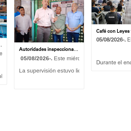
05/08/2026-.
El
endidas en jornada integral
Autoridades inspeccionan obras de rehabilitación en la U.E.N. José Antonio Calcaño en Caucagüita
rzo conjunto por garantizar el bienestar de las comu
05/08/2026-.
Este miércoles se llevó a cabo
Durante el enc
La supervisión estuvo liderada por el minist
splegó un equipo multidisciplinario que ofreció aten
Vladimir Blan
Las obras en ejecución contemplan
la pintu
os asistentes contaron servicios de medicina general 
El alcalde Diógenes Lara expresó sus palabra
El programa "
"
Damos las gracias por esta recuperación en 
 de la comunidad y beneficiaria del operativo, destac
​Por su parte, el gobernador del estado Miran