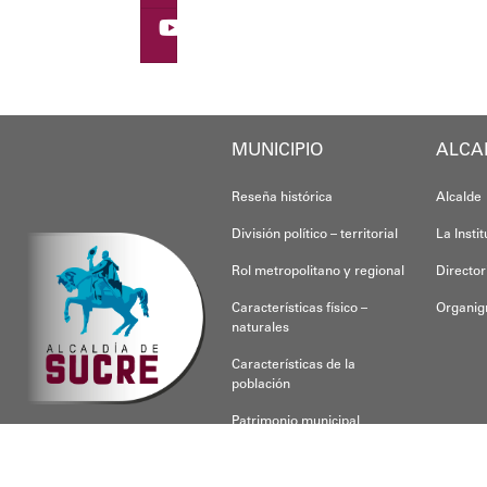
Esta iniciativa se enma
Oskarina Rosso
MUNICIPIO
ALCA
Reseña histórica
Alcalde
División político – territorial
La Insti
Rol metropolitano y regional
Director
Características físico –
Organi
naturales
Características de la
población
Patrimonio municipal
CONOCE SUCRE