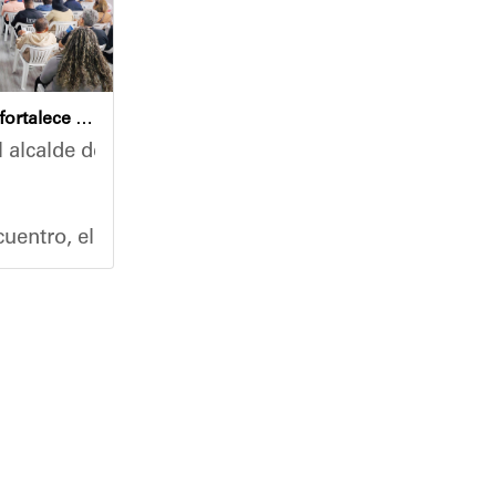
Café con Leyes fortalece el análisis jurídico y constitucional en el municipio Sucre
 alcalde del municipio Sucre, Diógenes Lara, encabezó
nidades, la Alcaldía del Municipio Sucre y el Instit
 un recorrido de inspección en las instalaciones de 
uentro, el mandatario municipal se reunió con un nut
ro del Poder Popular para la Educación, Héctor Rodr
ción médica primaria y servicios de cuidado personal
co, abogado y participante activo en la jornada, des
ra general de las instalaciones, la rehabilitación de
y pediatría, toma de tensión arterial e inmunización 
s de agradecimiento por los trabajos iniciados en el
Café con Leyes" se consolida como una iniciativa perm
el colegio José A. Calcaño, que va a beneficiar no 
ó la efectividad y relevancia de la actividad: “La a
da, Elio Serrano, destacó los desafíos que representa