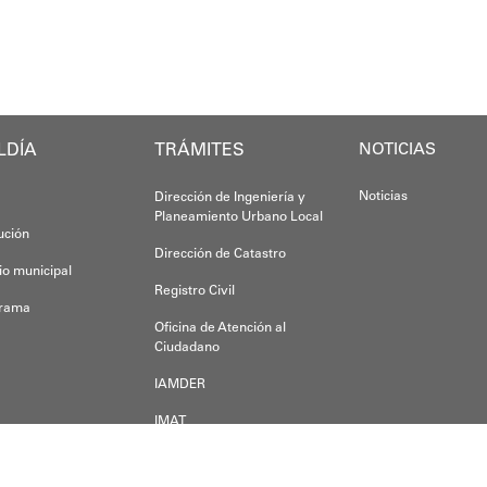
​"Tenemos un desafío en todo el estado Miran
Oskarina Ros
rca en la política social impulsada por el alcalde Di
Finalmente, el ministro de Educación, Héctor
Esta jornada ratifica el esfuerzo articulado
LDÍA
TRÁMITES
NOTICIAS
Joshua Piña.
Noticias
Dirección de Ingeniería y
Planeamiento Urbano Local
tución
Dirección de Catastro
io municipal
Registro Civil
grama
Oficina de Atención al
Ciudadano
IAMDER
IMAT
Dirección de Desarrollo
Económico