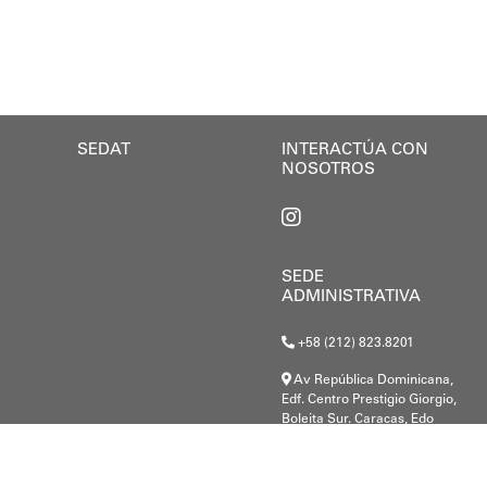
da de proporcionarle a nuestros estudiantes infraes
so.
ógenes Lara, cuyo plan de gestión prioriza la presenc
 Rodríguez anunció que “La presidenta Delcy Rodrígu
 entre el Gobierno Nacional, regional y local junto 
SEDAT
INTERACTÚA CON
NOSOTROS
SEDE
ADMINISTRATIVA
+58 (212) 823.8201
Av República Dominicana,
Edf. Centro Prestigio Giorgio,
Boleita Sur. Caracas, Edo
Miranda.
G-20000148-8