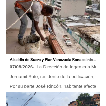
Despliegue territorial
El encuentro contó con la participación del diputado Nicolá
Como parte de los acuerdos orientados durante la reunión, e
Joshua Piña
Alcaldía de Sucre y Plan Venezuela Renace iniciaron demolición de fachadas en Residencias Los Dos Caminos
07/08/2026-.
La Dirección de Ingeniería Municip
Jornamit Soto, residente de la edificación, exp
Por su parte José Rincón, habitante afectado del
“El proceso comenzó con una primera inspección 