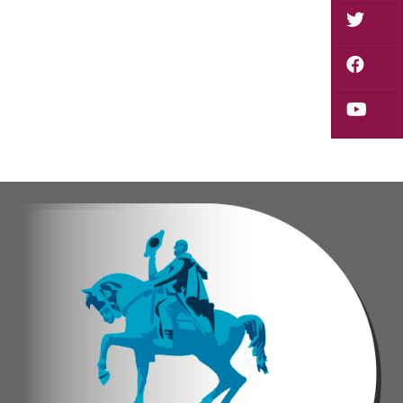
Durante la actividad, los asistentes contaron se
Eudicis Viva, habitante de la comunidad y benef
Esta iniciativa se enmarca en la política social
Oskarina Rosso