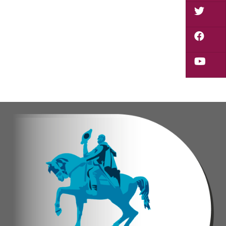
Durante la actividad, los asistentes contaron se
Eudicis Viva, habitante de la comunidad y benef
Esta iniciativa se enmarca en la política social
Oskarina Rosso