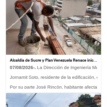
Despliegue territorial
El encuentro contó con la participación del diputado Nicolá
Como parte de los acuerdos orientados durante la reunión, e
Joshua Piña
Alcaldía de Sucre y Plan Venezuela Renace iniciaron demolición de fachadas en Residencias Los Dos Caminos
07/08/2026-.
La Dirección de Ingeniería Municip
Jornamit Soto, residente de la edificación, exp
Por su parte José Rincón, habitante afectado del
“El proceso comenzó con una primera inspección 