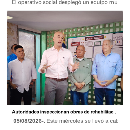
El operativo social desplegó un equipo multidis
Durante la actividad, los asistentes contaron se
Eudicis Viva, habitante de la comunidad y benef
Esta iniciativa se enmarca en la política social
Oskarina Rosso
Autoridades inspeccionan obras de rehabilitación en la U.E.N. José Antonio Calcaño en Caucagüita
05/08/2026-.
Este miércoles se llevó a cabo un