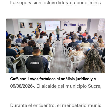
La supervisión estuvo liderada por el ministro
Las obras en ejecución contemplan
la pintura 
El alcalde Diógenes Lara expresó sus palabras d
"
Damos las gracias por esta recuperación en el 
​Por su parte, el gobernador del estado Miranda,
​"Tenemos un desafío en todo el estado Miranda 
Finalmente, el ministro de Educación, Héctor R
Café con Leyes fortalece el análisis jurídico y constitucional en el municipio Sucre
Esta jornada ratifica el esfuerzo articulado en
05/08/2026-.
El alcalde del municipio Sucre, Dióg
Joshua Piña.
Durante el encuentro, el mandatario municipal s