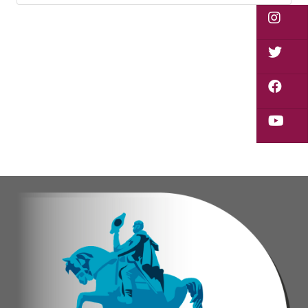
Vladimir Blanco, abogado y participante activo 
El programa "Café con Leyes" se consolida como 
Oskarina Rosso.