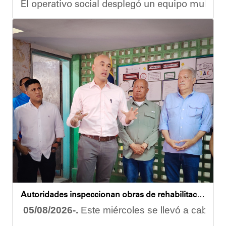
El operativo social desplegó un equipo multidis
Durante la actividad, los asistentes contaron se
Eudicis Viva, habitante de la comunidad y benef
Esta iniciativa se enmarca en la política social
Oskarina Rosso
Autoridades inspeccionan obras de rehabilitación en la U.E.N. José Antonio Calcaño en Caucagüita
05/08/2026-.
Este miércoles se llevó a cabo un