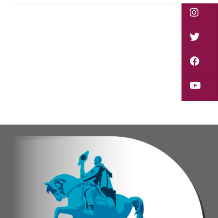
Vladimir Blanco, abogado y participante activo 
El programa "Café con Leyes" se consolida como 
Oskarina Rosso.