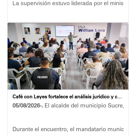
La supervisión estuvo liderada por el ministro
Las obras en ejecución contemplan
la pintura 
El alcalde Diógenes Lara expresó sus palabras d
"
Damos las gracias por esta recuperación en el 
​Por su parte, el gobernador del estado Miranda,
​"Tenemos un desafío en todo el estado Miranda 
Finalmente, el ministro de Educación, Héctor R
Café con Leyes fortalece el análisis jurídico y constitucional en el municipio Sucre
Esta jornada ratifica el esfuerzo articulado en
05/08/2026-.
El alcalde del municipio Sucre, Dióg
Joshua Piña.
Durante el encuentro, el mandatario municipal s