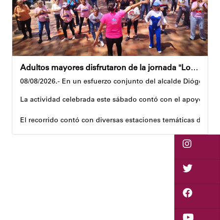
Adultos mayores disfrutaron de la jornada "Los abuelos ríen, Venezuela ríe"
08/08/2026.- En un esfuerzo conjunto del alcalde Diógenes La
La actividad celebrada este sábado contó con el apoyo de 
El recorrido contó con diversas estaciones temáticas diseña
Cuerpo y movimiento: espacio dedicado a la activación f
Juegos didácticos: memoria y dinámicas didácticas enf
Cultura, sombra y cosecha: actividad lúdico-educativa or
El encuentro congregó a abuelos provenientes de tres parro
Con estas iniciativas, el alcalde Diógenes Lara reafirma su
Andyvell Román