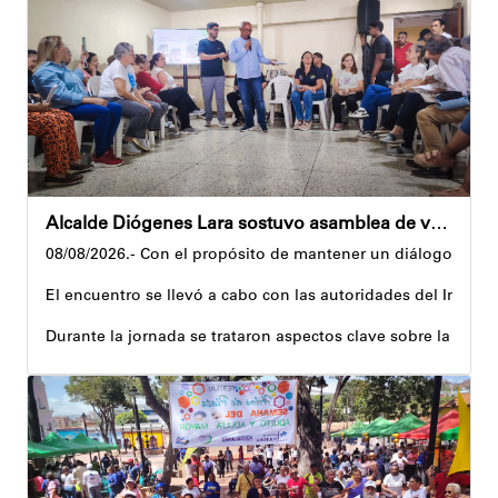
Precisamente, el Plan Vacacional Venezuela RÍE 2026 es frut
Andyvell Román
Alcalde Diógenes Lara sostuvo asamblea de vecinos con juntas de condominio de Palo Verde
08/08/2026.- Con el propósito de mantener un diálogo direct
El encuentro se llevó a cabo con las autoridades del Instit
Durante la jornada se trataron aspectos clave sobre la reco
El alcalde tomó nota de las quejas, sugerencias y solicitu
Además, estas acciones se ejecutan en articulación con los 
Andyvell Román