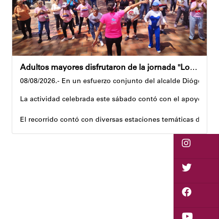
Adultos mayores disfrutaron de la jornada "Los abuelos ríen, Venezuela ríe"
08/08/2026.- En un esfuerzo conjunto del alcalde Diógenes La
La actividad celebrada este sábado contó con el apoyo de 
El recorrido contó con diversas estaciones temáticas diseña
Cuerpo y movimiento: espacio dedicado a la activación f
Juegos didácticos: memoria y dinámicas didácticas enf
Cultura, sombra y cosecha: actividad lúdico-educativa or
El encuentro congregó a abuelos provenientes de tres parro
Con estas iniciativas, el alcalde Diógenes Lara reafirma su
Andyvell Román