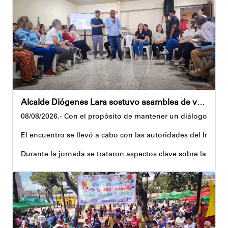
Precisamente, el Plan Vacacional Venezuela RÍE 2026 es frut
Andyvell Román
Alcalde Diógenes Lara sostuvo asamblea de vecinos con juntas de condominio de Palo Verde
08/08/2026.- Con el propósito de mantener un diálogo direct
El encuentro se llevó a cabo con las autoridades del Instit
Durante la jornada se trataron aspectos clave sobre la reco
El alcalde tomó nota de las quejas, sugerencias y solicitu
Además, estas acciones se ejecutan en articulación con los 
Andyvell Román