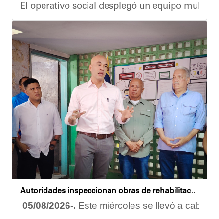
El operativo social desplegó un equipo multidis
Durante la actividad, los asistentes contaron se
Eudicis Viva, habitante de la comunidad y benef
Esta iniciativa se enmarca en la política social
Oskarina Rosso
Autoridades inspeccionan obras de rehabilitación en la U.E.N. José Antonio Calcaño en Caucagüita
05/08/2026-.
Este miércoles se llevó a cabo un