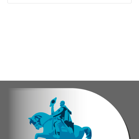
Vladimir Blanco, abogado y participante activo 
El programa "Café con Leyes" se consolida como 
Oskarina Rosso.