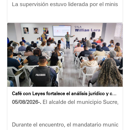
La supervisión estuvo liderada por el ministro
Las obras en ejecución contemplan
la pintura 
El alcalde Diógenes Lara expresó sus palabras d
"
Damos las gracias por esta recuperación en el 
​Por su parte, el gobernador del estado Miranda,
​"Tenemos un desafío en todo el estado Miranda 
Finalmente, el ministro de Educación, Héctor Ro
Café con Leyes fortalece el análisis jurídico y constitucional en el municipio Sucre
Esta jornada ratifica el esfuerzo articulado en
05/08/2026-.
El alcalde del municipio Sucre, Dióg
Joshua Piña.
Durante el encuentro, el mandatario municipal s