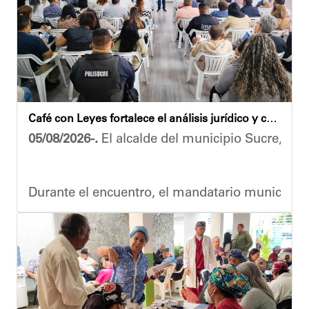
​Por su parte, el gobernador del estado Miranda,
​"Tenemos un desafío en todo el estado Miranda 
​Finalmente, el ministro de Educación, Héctor 
Esta jornada ratifica el esfuerzo articulado en
Café con Leyes fortalece el análisis jurídico y constitucional en el municipio Sucre
Joshua Piña.
05/08/2026-.
El alcalde del municipio Sucre, Dióg
Durante el encuentro, el mandatario municipal s
Vladimir Blanco, abogado y participante activo 
El programa "Café con Leyes" se consolida como 