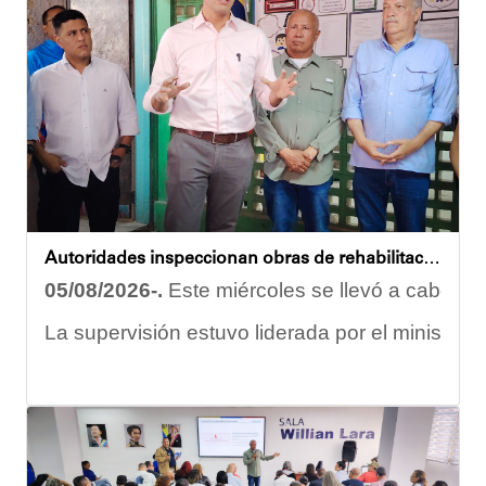
Autoridades inspeccionan obras de rehabilitación en la U.E.N. José Antonio Calcaño en Caucagüita
05/08/2026-.
Este miércoles se llevó a cabo un 
La supervisión estuvo liderada por el ministro
Las obras en ejecución contemplan
la pintura 
El alcalde Diógenes Lara expresó sus palabras d
"
Damos las gracias por esta recuperación en el 