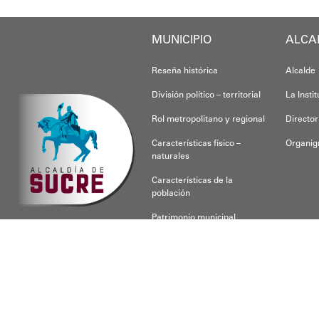
Oskarina Rosso
MUNICIPIO
ALCA
Reseña histórica
Alcalde
División político – territorial
La Insti
Rol metropolitano y regional
Director
Características físico –
Organi
naturales
Características de la
población
Patrimonio municipal
CONOCE SUCRE
Para respon