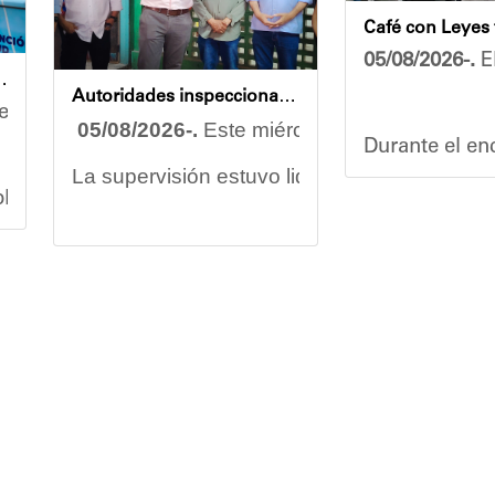
05/08/2026-.
El
endidas en jornada integral
Autoridades inspeccionan obras de rehabilitación en la U.E.N. José Antonio Calcaño en Caucagüita
rzo conjunto por garantizar el bienestar de las comu
05/08/2026-.
Este miércoles se llevó a cabo
Durante el enc
La supervisión estuvo liderada por el minist
splegó un equipo multidisciplinario que ofreció aten
Vladimir Blan
Las obras en ejecución contemplan
la pintu
os asistentes contaron servicios de medicina general 
El alcalde Diógenes Lara expresó sus palabra
El programa "
"
Damos las gracias por esta recuperación en 
 de la comunidad y beneficiaria del operativo, destac
​Por su parte, el gobernador del estado Miran
​"Tenemos un desafío en todo el estado Miran
Oskarina Ros
rca en la política social impulsada por el alcalde Di
Finalmente, el ministro de Educación, Héctor