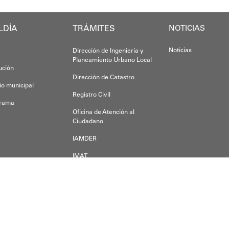
Esta jornada ratifica el esfuerzo articulado
LDÍA
TRÁMITES
NOTICIAS
Joshua Piña.
Noticias
Dirección de Ingeniería y
Planeamiento Urbano Local
tución
Dirección de Catastro
io municipal
Registro Civil
grama
Oficina de Atención al
Ciudadano
IAMDER
IMAT
Dirección de Desarrollo
Económico
der alguna duda, inquietud o pregunta, escríbanos a:
a a.m.s.o.a