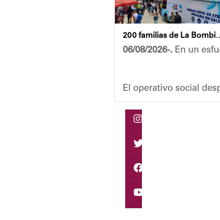
200 familias de La Bombilla at
06/08/2026-.
En un esfue
El operativo social de
Durante la actividad, l
Eudicis Viva, habitante
Esta iniciativa se enma