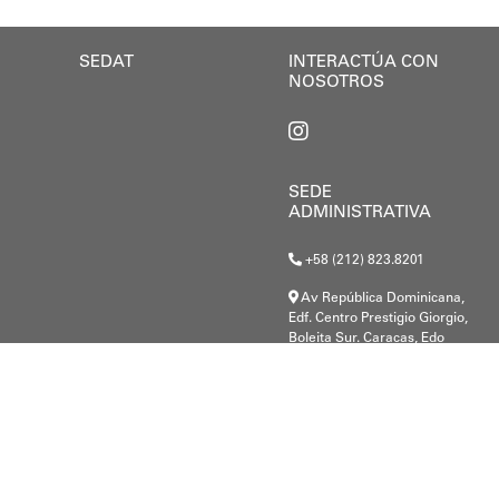
 entre el Gobierno Nacional, regional y local junto 
SEDAT
INTERACTÚA CON
NOSOTROS
SEDE
ADMINISTRATIVA
+58 (212) 823.8201
Av República Dominicana,
Edf. Centro Prestigio Giorgio,
Boleita Sur. Caracas, Edo
Miranda.
G-20000148-8
.c@gmail.com