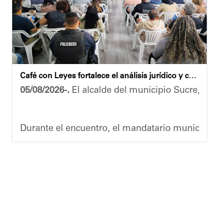
​Por su parte, el gobernador del estado Miranda,
​"Tenemos un desafío en todo el estado Miranda 
Finalmente, el ministro de Educación, Héctor R
Café con Leyes fortalece el análisis jurídico y constitucional en el municipio Sucre
Esta jornada ratifica el esfuerzo articulado en
05/08/2026-.
El alcalde del municipio Sucre, Dióg
Joshua Piña.
Durante el encuentro, el mandatario municipal s
Vladimir Blanco, abogado y participante activo 
El programa "Café con Leyes" se consolida como 