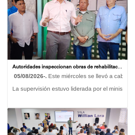
Eudicis Viva, habitante de la comunidad y benef
Esta iniciativa se enmarca en la política social
Oskarina Rosso
Autoridades inspeccionan obras de rehabilitación en la U.E.N. José Antonio Calcaño en Caucagüita
05/08/2026-.
Este miércoles se llevó a cabo un
La supervisión estuvo liderada por el ministro
Las obras en ejecución contemplan
la pintura 
El alcalde Diógenes Lara expresó sus palabras d
"
Damos las gracias por esta recuperación en el 