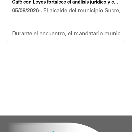
Café con Leyes fortalece el análisis jurídico y constitucional en el municipio Sucre
Esta jornada ratifica el esfuerzo articulado en
05/08/2026-.
El alcalde del municipio Sucre, Dióg
Joshua Piña.
Durante el encuentro, el mandatario municipal s
Vladimir Blanco, abogado y participante activo 
El programa "Café con Leyes" se consolida como 
Oskarina Rosso.