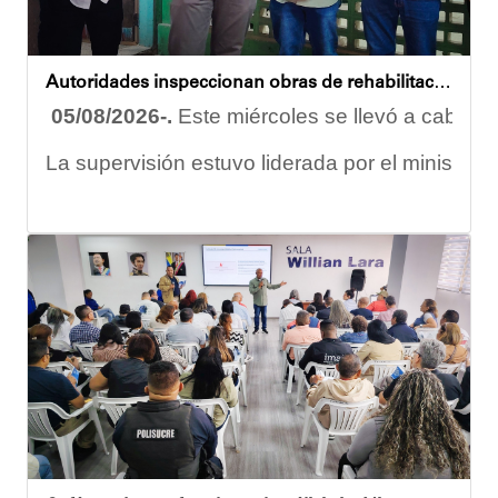
Oskarina Rosso
Autoridades inspeccionan obras de rehabilitación en la U.E.N. José Antonio Calcaño en Caucagüita
05/08/2026-.
Este miércoles se llevó a cabo un
La supervisión estuvo liderada por el ministro
Las obras en ejecución contemplan
la pintura 
El alcalde Diógenes Lara expresó sus palabras d
"
Damos las gracias por esta recuperación en el 
​Por su parte, el gobernador del estado Miranda,
​"Tenemos un desafío en todo el estado Miranda 
Finalmente, el ministro de Educación, Héctor R