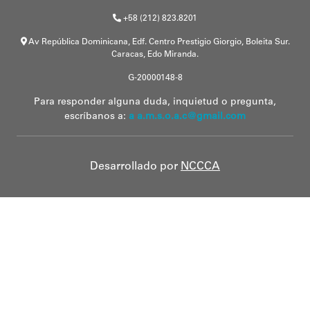
+58 (212) 823.8201
Av República Dominicana, Edf. Centro Prestigio Giorgio, Boleita Sur.
Caracas, Edo Miranda.
G-20000148-8
Para responder alguna duda, inquietud o pregunta,
escríbanos a:
a a.m.s.o.a.c@gmail.com
Desarrollado por
NCCCA