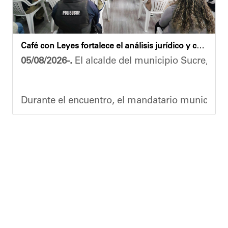
​"Tenemos un desafío en todo el estado Miranda 
Finalmente, el ministro de Educación, Héctor R
Café con Leyes fortalece el análisis jurídico y constitucional en el municipio Sucre
Esta jornada ratifica el esfuerzo articulado en
05/08/2026-.
El alcalde del municipio Sucre, Dióg
Joshua Piña.
Durante el encuentro, el mandatario municipal s
Vladimir Blanco, abogado y participante activo 
El programa "Café con Leyes" se consolida como 