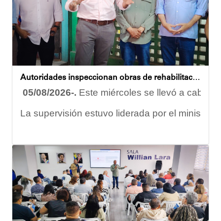
Esta iniciativa se enmarca en la política social
Oskarina Rosso
Autoridades inspeccionan obras de rehabilitación en la U.E.N. José Antonio Calcaño en Caucagüita
05/08/2026-.
Este miércoles se llevó a cabo un
La supervisión estuvo liderada por el ministro
Las obras en ejecución contemplan
la pintura 
El alcalde Diógenes Lara expresó sus palabras d
"
Damos las gracias por esta recuperación en el 
​Por su parte, el gobernador del estado Miranda,