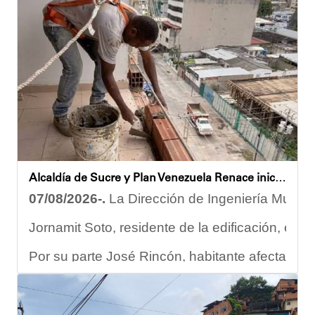
Despliegue territorial
El encuentro contó con la participación del diputado Nicolá
Como parte de los acuerdos orientados durante la reunión, e
Joshua Piña
Alcaldía de Sucre y Plan Venezuela Renace iniciaron demolición de fachadas en Residencias Los Dos Caminos
07/08/2026-.
La Dirección de Ingeniería Municip
Jornamit Soto, residente de la edificación, exp
Por su parte José Rincón, habitante afectado del
“El proceso comenzó con una primera inspección 