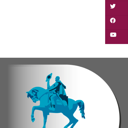
Durante la actividad, los asistentes contaron se
Eudicis Viva, habitante de la comunidad y benef
Esta iniciativa se enmarca en la política social
Oskarina Rosso