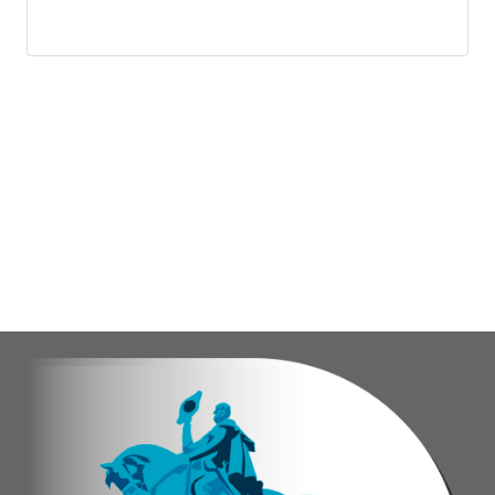
Las obras en ejecución contemplan
la pintura 
El alcalde Diógenes Lara expresó sus palabras d
"
Damos las gracias por esta recuperación en el 
​Por su parte, el gobernador del estado Miranda,
​"Tenemos un desafío en todo el estado Miranda 
Finalmente, el ministro de Educación, Héctor Ro
Esta jornada ratifica el esfuerzo articulado en
Joshua Piña.