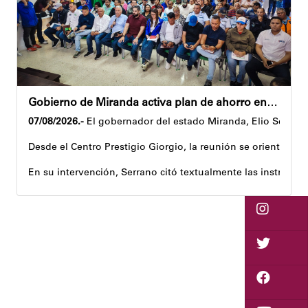
Con esta programación especial, la Alcaldía del Municipio Su
Gobierno de Miranda activa plan de ahorro energético en la entidad
07/08/2026.-
El gobernador del estado Miranda, Elio Serrano,
Desde el Centro Prestigio Giorgio, la reunión se orientó al 
En su intervención, Serrano citó textualmente las instruccio
Igualmente, explicó que el propósito central de este esquema
Despliegue territorial
El encuentro contó con la participación del diputado Nicolá
Como parte de los acuerdos orientados durante la reunión, e
Joshua Piña