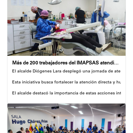
Cultura, sombra y cosecha: actividad lúdico-educativa or
El encuentro congregó a abuelos provenientes de tres parro
Con estas iniciativas, el alcalde Diógenes Lara reafirma su
Andyvell Román
Más de 200 trabajadores del IMAPSAS atendidos en jornada integral
El alcalde Diógenes Lara desplegó una jornada de atención i
Esta iniciativa busca fortalecer la atención directa y human
El alcalde destacó la importancia de estas acciones integr
Asimismo, añadió que estas jornadas se realizarán de manera
La fuerza trabajadora expresó su gratitud por este desplie
En la misma línea, Margarita Solórzano compartió su experie